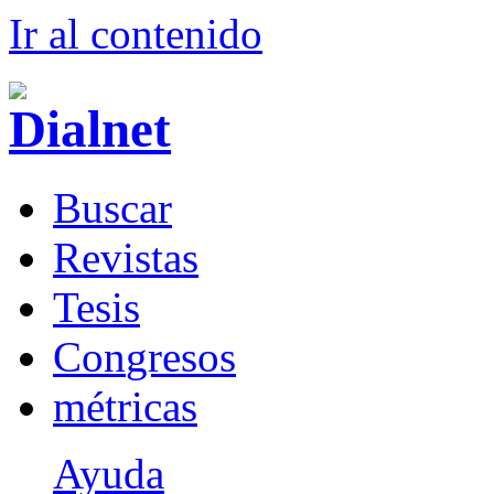
Ir al conteni
d
o
B
uscar
R
evistas
T
esis
Co
n
gresos
m
étricas
Ayuda