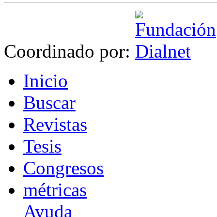
Coordinado por:
I
nicio
B
uscar
R
evistas
T
esis
Co
n
gresos
m
étricas
Ayuda