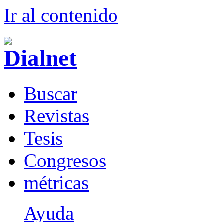
Ir al conteni
d
o
B
uscar
R
evistas
T
esis
Co
n
gresos
m
étricas
Ayuda