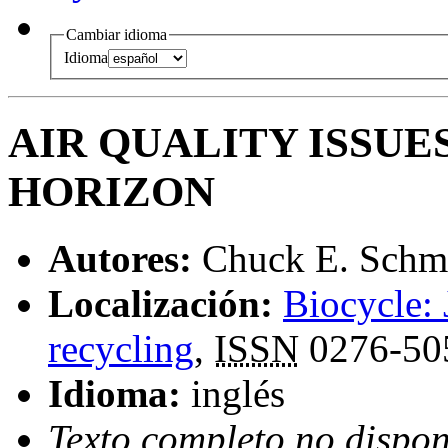
Cambiar idioma
Idioma
AIR QUALITY ISSU
HORIZON
Autores:
Chuck E. Schm
Localización:
Biocycle:
recycling
,
ISSN
0276-50
Idioma:
inglés
Texto completo no dispon