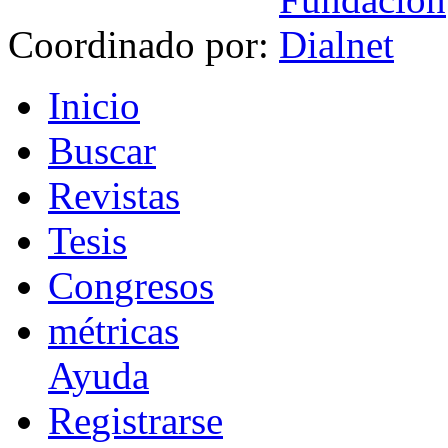
Coordinado por:
I
nicio
B
uscar
R
evistas
T
esis
Co
n
gresos
m
étricas
Ayuda
R
e
gistrarse