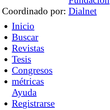
Coordinado por:
I
nicio
B
uscar
R
evistas
T
esis
Co
n
gresos
m
étricas
Ayuda
R
e
gistrarse