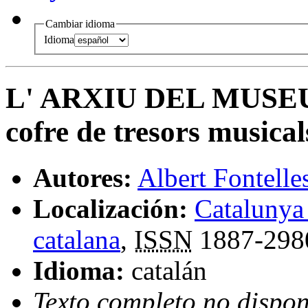
Cambiar idioma
Idioma
L' ARXIU DEL MUSE
cofre de tresors musical
Autores:
Albert Fontell
Localización:
Catalunya
catalana
,
ISSN
1887-298
Idioma:
catalán
Texto completo no dispon