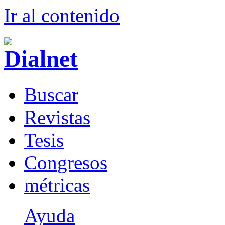
Ir al conteni
d
o
B
uscar
R
evistas
T
esis
Co
n
gresos
m
étricas
Ayuda