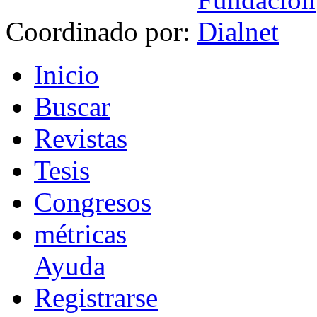
Coordinado por:
I
nicio
B
uscar
R
evistas
T
esis
Co
n
gresos
m
étricas
Ayuda
R
e
gistrarse