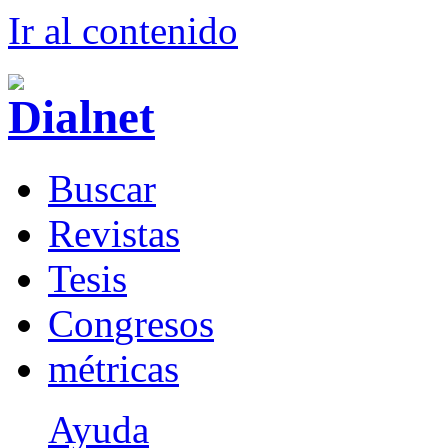
Ir al conteni
d
o
B
uscar
R
evistas
T
esis
Co
n
gresos
m
étricas
Ayuda