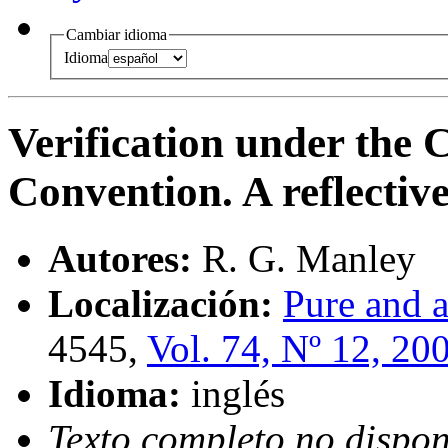
Cambiar idioma
Idioma
Verification under the
Convention. A reflectiv
Autores:
R. G. Manley
Localización:
Pure and a
4545,
Vol. 74, Nº 12, 20
Idioma:
inglés
Texto completo no dispon