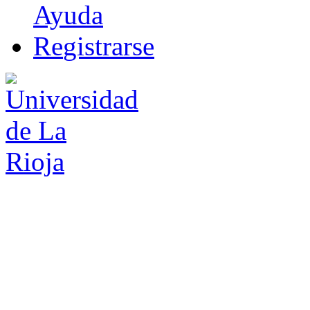
Ayuda
R
e
gistrarse