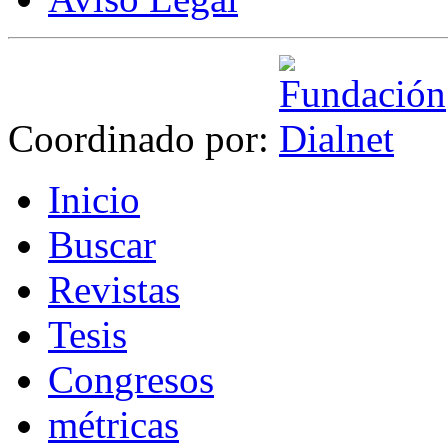
Coordinado por:
I
nicio
B
uscar
R
evistas
T
esis
Co
n
gresos
m
étricas