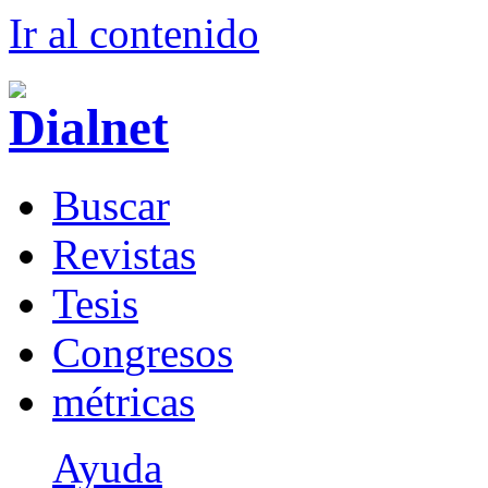
Ir al conteni
d
o
B
uscar
R
evistas
T
esis
Co
n
gresos
m
étricas
Ayuda