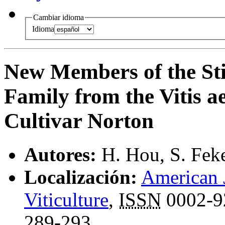
Cambiar idioma
Idioma
New Members of the St
Family from the Vitis a
Cultivar Norton
Autores:
H. Hou, S. Fek
Localización:
American 
Viticulture
,
ISSN
0002-9
289-293