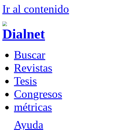
Ir al conteni
d
o
B
uscar
R
evistas
T
esis
Co
n
gresos
m
étricas
Ayuda