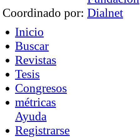
Coordinado por:
I
nicio
B
uscar
R
evistas
T
esis
Co
n
gresos
m
étricas
Ayuda
R
e
gistrarse