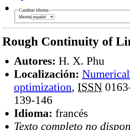
Cambiar idioma
Idioma
Rough Continuity of Li
Autores:
H. X. Phu
Localización:
Numerical 
optimization
,
ISSN
0163
139-146
Idioma:
francés
Texto completo no dispon