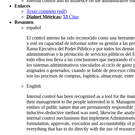
Internal control and its influence on the administrative m
Enlaces
Texto completo (
pdf
)
Dialnet Métricas
:
53
Citas
Resumen
español
El control interno ha sido reconocido como una herramien
y esté en capacidad de informar sobre su gestión a las pe
Rama Ejecutiva del Poder Público y por todos los demás o
administrativas o la prestación de servicios públicos del 
todo ellos nos lleva a las conclusiones que mejorando el
los sistemas administrativos vinculados al ciclo de gasto
asignados o generados, cuando se hable de procesos críti
son los procesos de compras, logística, almacenaje, entre 
English
Internal control has been recognized as a tool for the mana
their management to the people interested in it. Manageme
entities of public nature that are permanently responsible f
inductive-deductive method was used, likewise the analyt
internal control mechanisms that implement Administrative
formulation, approvals, execution and accountability of pub
everything that has to do directly with the use of resourc