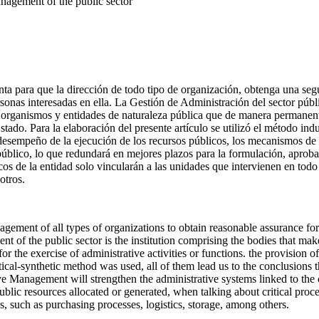
anagement of the public sector
ta para que la dirección de todo tipo de organización, obtenga una segu
rsonas interesadas en ella. La Gestión de Administración del sector públ
rganismos y entidades de naturaleza pública que de manera permanente t
Estado. Para la elaboración del presente artículo se utilizó el método in
 desempeño de la ejecución de los recursos públicos, los mecanismos de 
 público, lo que redundará en mejores plazos para la formulación, aproba
cos de la entidad solo vincularán a las unidades que intervienen en tod
otros.
gement of all types of organizations to obtain reasonable assurance for th
nt of the public sector is the institution comprising the bodies that m
or the exercise of administrative activities or functions. the provision of
ical-synthetic method was used, all of them lead us to the conclusions 
 Management will strengthen the administrative systems linked to the cy
lic resources allocated or generated, when talking about critical process
es, such as purchasing processes, logistics, storage, among others.