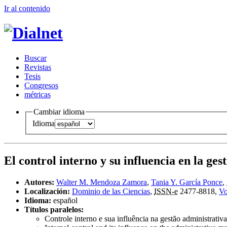
Ir al conteni
d
o
B
uscar
R
evistas
T
esis
Co
n
gresos
m
étricas
Cambiar idioma
Idioma
El control interno y su influencia en la ges
Autores:
Walter M. Mendoza Zamora
,
Tania Y. García Ponce
,
Localización:
Dominio de las Ciencias
,
ISSN-e
2477-8818,
Vo
Idioma:
español
Títulos paralelos:
Controle interno e sua influência na gestão administrativa