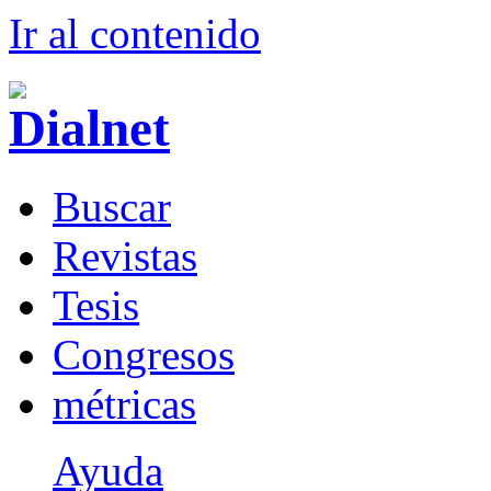
Ir al conteni
d
o
B
uscar
R
evistas
T
esis
Co
n
gresos
m
étricas
Ayuda