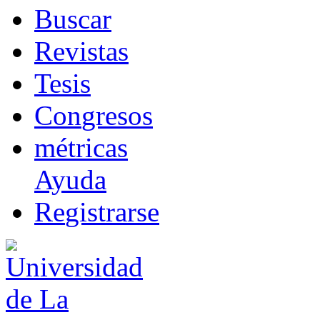
B
uscar
R
evistas
T
esis
Co
n
gresos
m
étricas
Ayuda
R
e
gistrarse