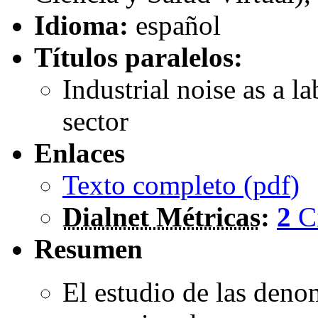
Idioma:
español
Títulos paralelos:
Industrial noise as a l
sector
Enlaces
Texto completo (
pdf
)
Dialnet Métricas
:
2
C
Resumen
El estudio de las den