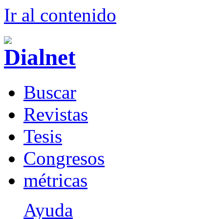
Ir al conteni
d
o
B
uscar
R
evistas
T
esis
Co
n
gresos
m
étricas
Ayuda