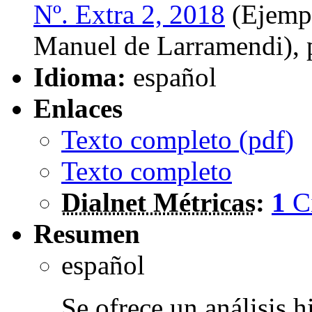
Nº. Extra 2, 2018
(Ejempl
Manuel de Larramendi),
Idioma:
español
Enlaces
Texto completo (
pdf
)
Texto completo
Dialnet Métricas
:
1
C
Resumen
español
Se ofrece un análisis h