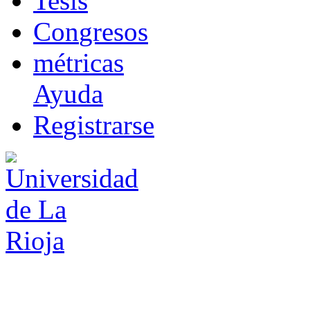
T
esis
Co
n
gresos
m
étricas
Ayuda
R
e
gistrarse