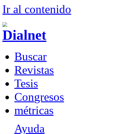
Ir al conteni
d
o
B
uscar
R
evistas
T
esis
Co
n
gresos
m
étricas
Ayuda