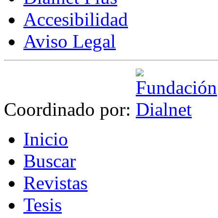
Accesibilidad
Aviso Legal
Coordinado por:
I
nicio
B
uscar
R
evistas
T
esis