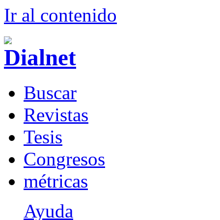
Ir al conteni
d
o
B
uscar
R
evistas
T
esis
Co
n
gresos
m
étricas
Ayuda