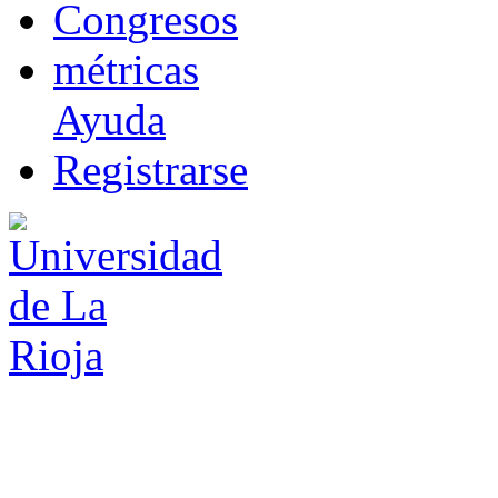
Co
n
gresos
m
étricas
Ayuda
R
e
gistrarse