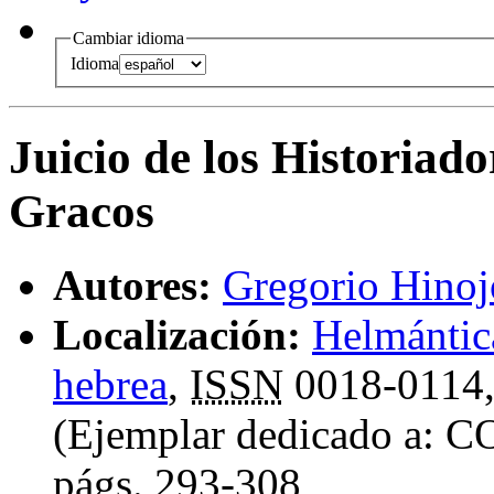
Cambiar idioma
Idioma
Juicio de los Historiado
Gracos
Autores:
Gregorio Hinoj
Localización:
Helmántica
hebrea
,
ISSN
0018-0114
(Ejemplar dedicado a
págs.
293-308