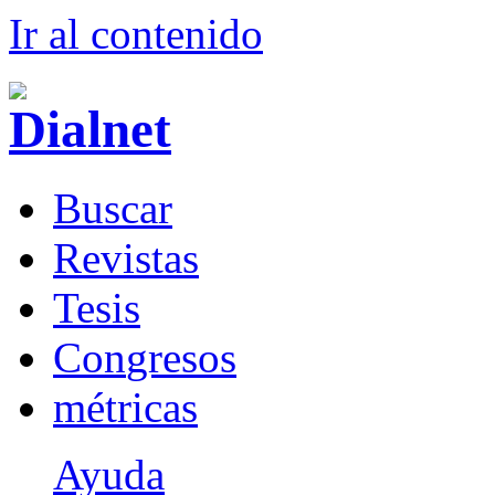
Ir al conteni
d
o
B
uscar
R
evistas
T
esis
Co
n
gresos
m
étricas
Ayuda