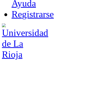
Ayuda
R
e
gistrarse