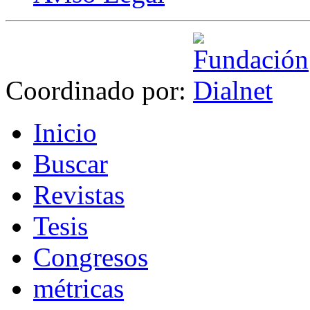
Coordinado por:
I
nicio
B
uscar
R
evistas
T
esis
Co
n
gresos
m
étricas