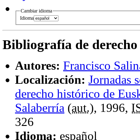
Cambiar idioma
Idioma
Bibliografía de derecho
Autores:
Francisco Salin
Localización:
Jornadas s
derecho histórico de Eus
Salaberría
(
aut.
), 1996,
I
326
Idioma:
español