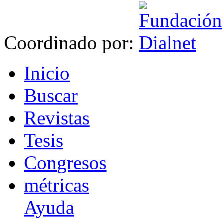
Coordinado por:
I
nicio
B
uscar
R
evistas
T
esis
Co
n
gresos
m
étricas
Ayuda