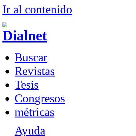
Ir al conteni
d
o
B
uscar
R
evistas
T
esis
Co
n
gresos
m
étricas
Ayuda