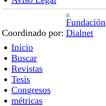
Coordinado por:
I
nicio
B
uscar
R
evistas
T
esis
Co
n
gresos
m
étricas