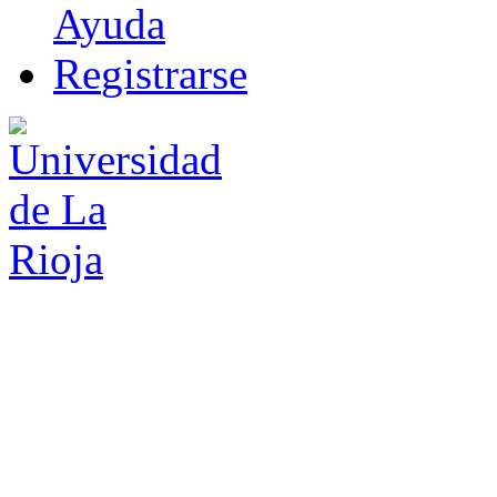
Ayuda
R
e
gistrarse