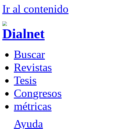
Ir al conteni
d
o
B
uscar
R
evistas
T
esis
Co
n
gresos
m
étricas
Ayuda