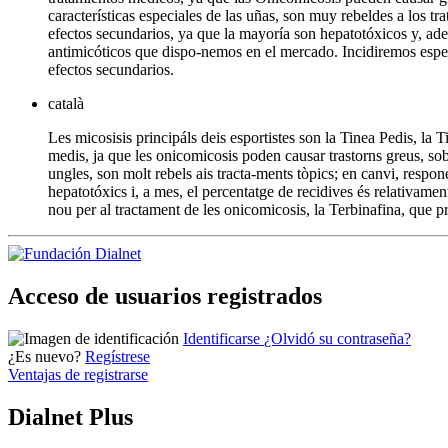
características especiales de las uñas, son muy rebeldes a los t
efectos secundarios, ya que la mayoría son hepatotóxicos y, ademá
antimicóticos que dispo-nemos en el mercado. Incidiremos espec
efectos secundarios.
català
Les micosisis principáls deis esportistes son la Tinea Pedis, la T
medis, ja que les onicomicosis poden causar trastorns greus, sobr
ungles, son molt rebels ais tracta-ments tòpics; en canvi, respon
hepatotóxics i, a mes, el percentatge de recidives és relativament
nou per al tractament de les onicomicosis, la Terbinafina, que p
Acceso de usuarios registrados
Identificarse
¿Olvidó su contraseña?
¿Es nuevo?
Regístrese
Ventajas de registrarse
Dialnet Plus