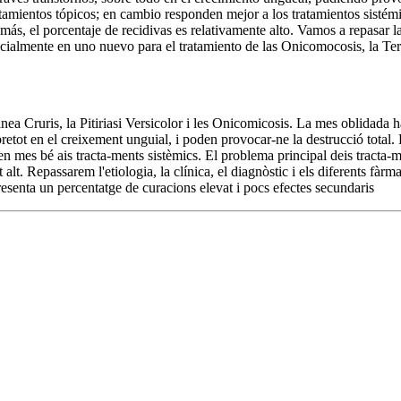
ratamientos tópicos; en cambio responden mejor a los tratamientos sistém
s, el porcentaje de recidivas es relativamente alto. Vamos a repasar la e
ialmente en uno nuevo para el tratamiento de las Onicomocosis, la Ter
inea Cruris, la Pitiriasi Versicolor i les Onicomicosis. La mes oblidada h
etot en el creixement unguial, i poden provocar-ne la destrucció total. 
en mes bé ais tracta-ments sistèmics. El problema principal deis tracta-m
 alt. Repassarem l'etiologia, la clínica, el diagnòstic i els diferents fà
resenta un percentatge de curacions elevat i pocs efectes secundaris