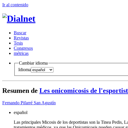
Ir al conteni
d
o
B
uscar
R
evistas
T
esis
Co
n
gresos
m
étricas
Cambiar idioma
Idioma
Resumen de
Les onicomicosis de l'esportist
Fernando Pifarré San Agustín
español
Las principales Micosis de los deportistas son la Tinea Pedis, La
tratamientos médicos, ya que las Onicomicosis pueden causar gr