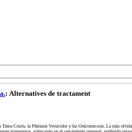
a.
:
Alternatives de tractament
 Tinea Cruris, la Pitiriasis Versicolor y las Onicomicosis. La más olvida
aves transtornos, sobre todo en el crecimiento ungueal, pudiendo provoc