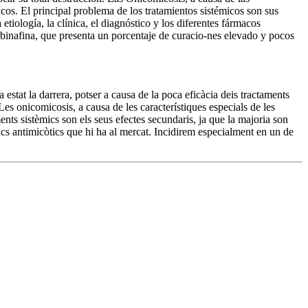
icos. El principal problema de los tratamientos sistémicos son sus
tiología, la clínica, el diagnóstico y los diferentes fármacos
binafina, que presenta un porcentaje de curacio-nes elevado y pocos
a estat la darrera, potser a causa de la poca eficàcia deis tractaments
Les onicomicosis, a causa de les característiques especials de les
ents sistèmics son els seus efectes secundaris, ja que la majoria son
rmacs antimicòtics que hi ha al mercat. Incidirem especialment en un de