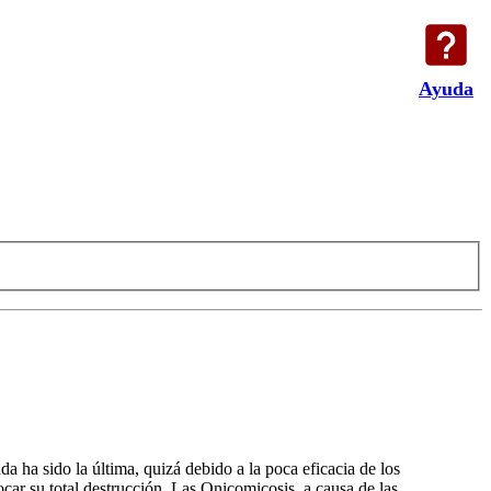
Ayuda
da ha sido la última, quizá debido a la poca eficacia de los
ar su total destrucción. Las Onicomicosis, a causa de las