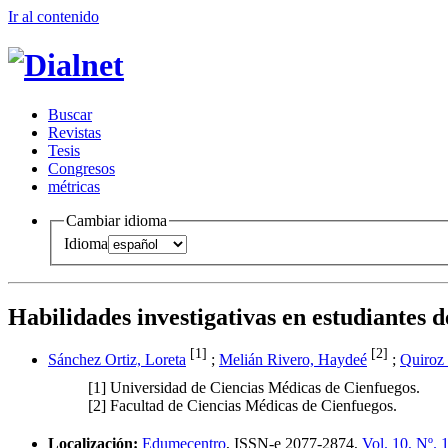
Ir al conteni
d
o
B
uscar
R
evistas
T
esis
Co
n
gresos
m
étricas
Cambiar idioma
Idioma
Habilidades investigativas en estudiantes 
[1]
[2]
Sánchez Ortiz, Loreta
;
Melián Rivero, Haydeé
;
Quiroz
[1]
Universidad de Ciencias Médicas de Cienfuegos.
[2]
Facultad de Ciencias Médicas de Cienfuegos.
Localización:
Edumecentro
,
ISSN-e
2077-2874,
Vol. 10, Nº. 