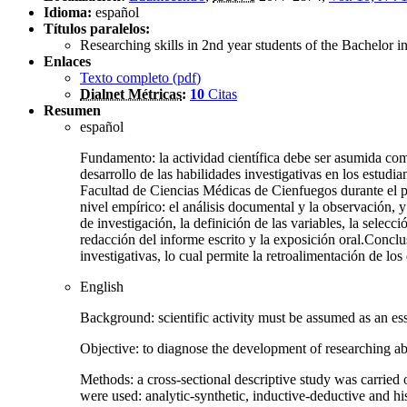
Idioma:
español
Títulos paralelos:
Researching skills in 2nd year students of the Bachelor i
Enlaces
Texto completo (
pdf
)
Dialnet Métricas
:
10
Citas
Resumen
español
Fundamento: la actividad científica debe ser asumida com
desarrollo de las habilidades investigativas en los estudi
Facultad de Ciencias Médicas de Cienfuegos durante el pri
nivel empírico: el análisis documental y la observación, y
de investigación, la definición de las variables, la selec
redacción del informe escrito y la exposición oral.Conclu
investigativas, lo cual permite la retroalimentación de lo
English
Background: scientific activity must be assumed as an es
Objective: to diagnose the development of researching abi
Methods: a cross-sectional descriptive study was carried 
were used: analytic-synthetic, inductive-deductive and his