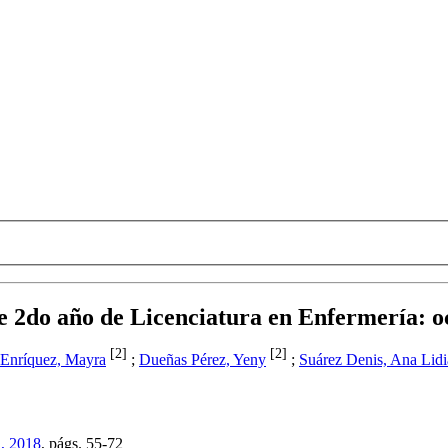
de 2do año de Licenciatura en Enfermería
:
o
[2]
[2]
 Enríquez, Mayra
;
Dueñas Pérez, Yeny
;
Suárez Denis, Ana Lidi
1, 2018
,
págs.
55-72