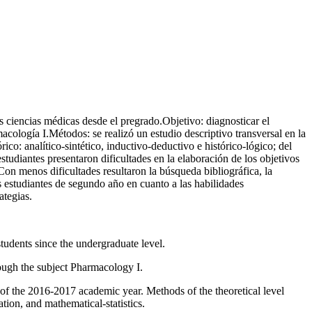
s ciencias médicas desde el pregrado.Objetivo: diagnosticar el
acología I.Métodos: se realizó un estudio descriptivo transversal en la
o: analítico-sintético, inductivo-deductivo e histórico-lógico; del
studiantes presentaron dificultades en la elaboración de los objetivos
 Con menos dificultades resultaron la búsqueda bibliográfica, la
os estudiantes de segundo año en cuanto a las habilidades
rategias.
tudents since the undergraduate level.
rough the subject Pharmacology I.
 of the 2016-2017 academic year. Methods of the theoretical level
tion, and mathematical-statistics.