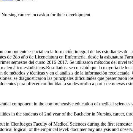
n Nursing career:: occasion for their development
o componente esencial en la formación integral de los estudiantes de la
antes de 2do año de Licenciatura en Enfermería, desde la asignatura Farm
mer semestre del curso 2016-2017. Se utilizaron métodos del nivel teóric
 matemático-estadísticos.Resultados: se constató que la mayoría de los e
ción de métodos y técnicas y en el análisis de la información recolectada.
siones: se diagnosticaron las principales dificultades que presentaron l
s docentes para ofrecer continuidad a su desarrollo a partir de nuevas est
sential component in the comprehensive education of medical sciences s
lities in the students of 2nd year of the Bachelor in Nursing career, th
out in Cienfuegos Faculty of Medical Sciences during the first semester
torical-logical; of the empirical level: documentary analysis and observa