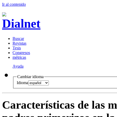
Ir al conteni
d
o
B
uscar
R
evistas
T
esis
Co
n
gresos
m
étricas
Ayuda
Cambiar idioma
Idioma
Características de las 