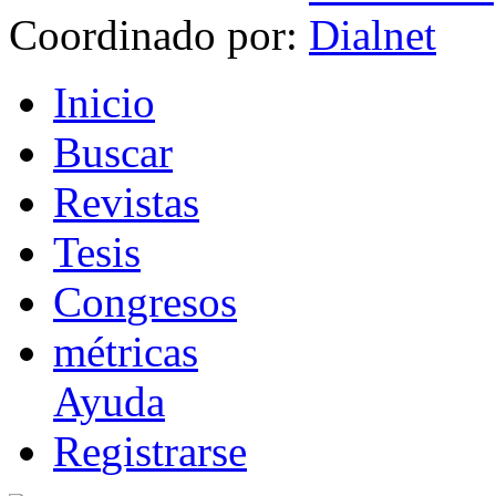
Coordinado por:
I
nicio
B
uscar
R
evistas
T
esis
Co
n
gresos
m
étricas
Ayuda
R
e
gistrarse