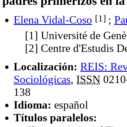
padres primerizos en la
[1]
Elena Vidal-Coso
;
Pa
[1]
Université de Gen
[2]
Centre d'Estudis D
Localización:
REIS: Rev
Sociológicas
,
ISSN
0210
138
Idioma:
español
Títulos paralelos: