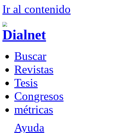
Ir al conteni
d
o
B
uscar
R
evistas
T
esis
Co
n
gresos
m
étricas
Ayuda