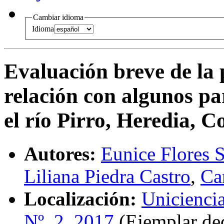
Cambiar idioma
Idioma
Evaluación breve de la 
relación con algunos pa
el río Pirro, Heredia, C
Autores:
Eunice Flores S
Liliana Piedra Castro
,
Ca
Localización:
Unicienci
Nº. 2, 2017
(Ejemplar ded