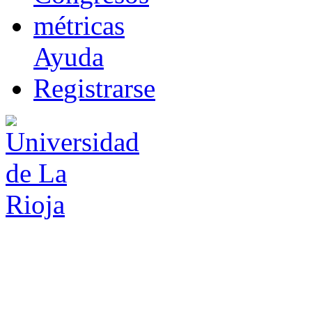
m
étricas
Ayuda
R
e
gistrarse