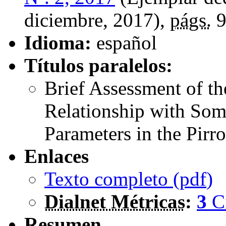
diciembre, 2017),
págs.
9
Idioma:
español
Títulos paralelos:
Brief Assessment of th
Relationship with Som
Parameters in the Pirr
Enlaces
Texto completo (
pdf
)
Dialnet Métricas
:
3
C
Resumen