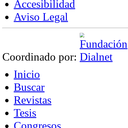
Accesibilidad
Aviso Legal
Coordinado por:
I
nicio
B
uscar
R
evistas
T
esis
Co
n
gresos