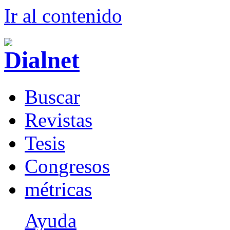
Ir al conteni
d
o
B
uscar
R
evistas
T
esis
Co
n
gresos
m
étricas
Ayuda