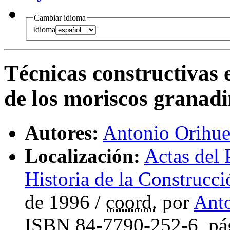
Cambiar idioma
Idioma
Técnicas constructivas 
de los moriscos granad
Autores:
Antonio Orihue
Localización:
Actas del
Historia de la Construcci
de 1996
/
coord.
por
Anto
ISBN
84-7790-252-6,
pá