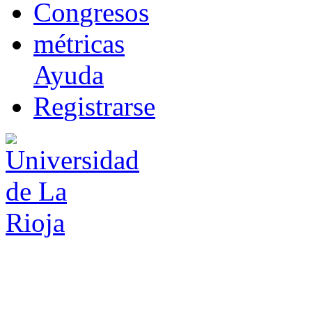
Co
n
gresos
m
étricas
Ayuda
R
e
gistrarse