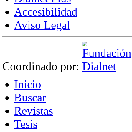
Accesibilidad
Aviso Legal
Coordinado por:
I
nicio
B
uscar
R
evistas
T
esis