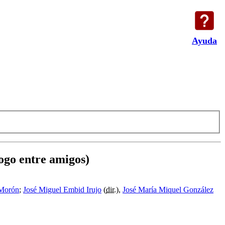
Ayuda
logo entre amigos)
 Morón
;
José Miguel Embid Irujo
(
dir.
),
José María Miquel González