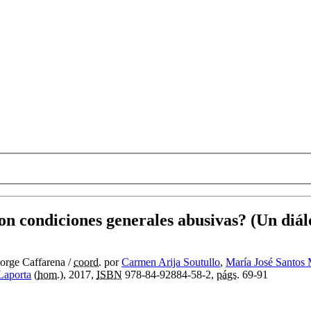
on condiciones generales abusivas? (Un diá
orge Caffarena
/
coord.
por
Carmen Arija Soutullo
,
María José Santos
Laporta
(
hom.
), 2017,
ISBN
978-84-92884-58-2,
págs.
69-91