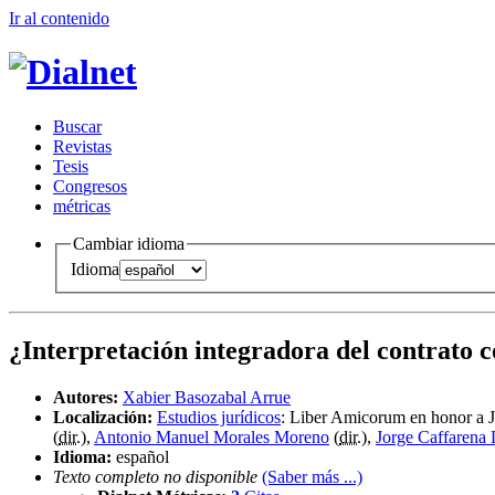
Ir al conteni
d
o
B
uscar
R
evistas
T
esis
Co
n
gresos
m
étricas
Cambiar idioma
Idioma
¿Interpretación integradora del contrato c
Autores:
Xabier Basozabal Arrue
Localización:
Estudios jurídicos
:
Liber Amicorum en honor a J
(
dir.
),
Antonio Manuel Morales Moreno
(
dir.
),
Jorge Caffarena 
Idioma:
español
Texto completo no disponible
(Saber más ...)