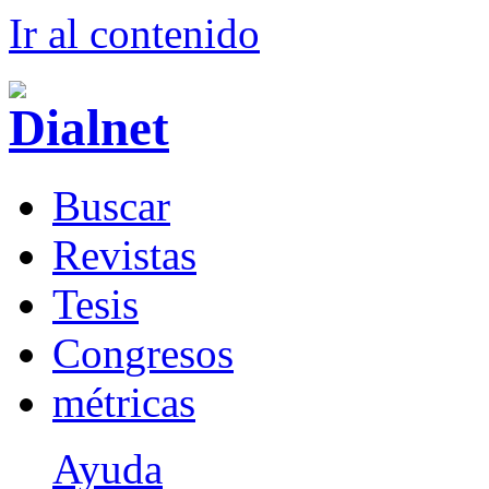
Ir al conteni
d
o
B
uscar
R
evistas
T
esis
Co
n
gresos
m
étricas
Ayuda