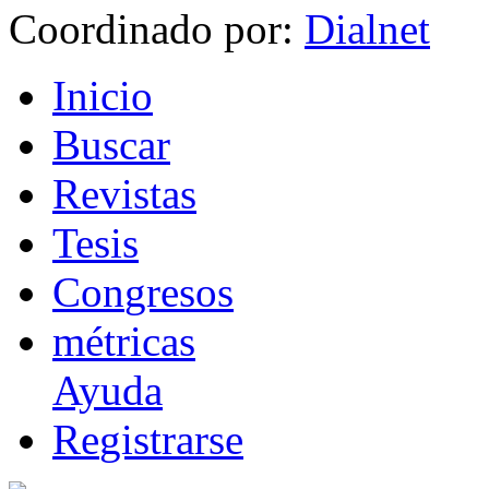
Coordinado por:
I
nicio
B
uscar
R
evistas
T
esis
Co
n
gresos
m
étricas
Ayuda
R
e
gistrarse