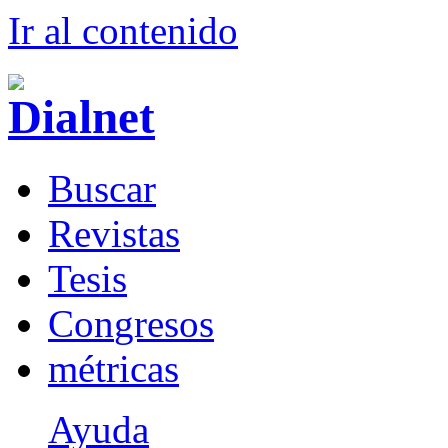
Ir al conteni
d
o
B
uscar
R
evistas
T
esis
Co
n
gresos
m
étricas
Ayuda