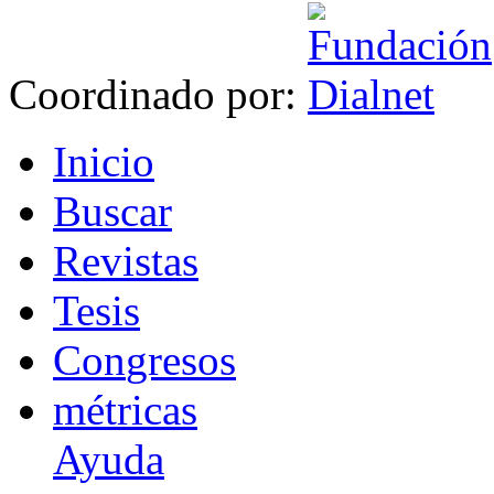
Coordinado por:
I
nicio
B
uscar
R
evistas
T
esis
Co
n
gresos
m
étricas
Ayuda