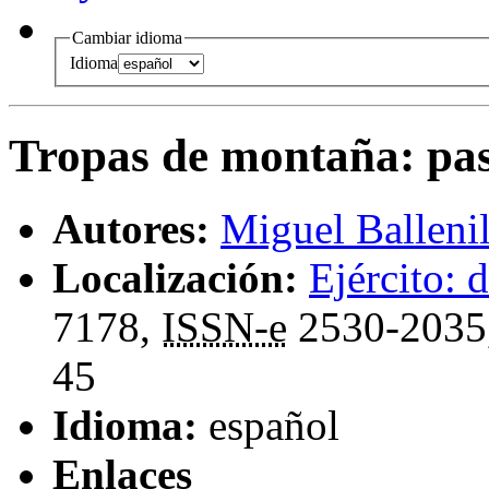
Cambiar idioma
Idioma
Tropas de montaña
:
pa
Autores:
Miguel Balleni
Localización:
Ejército: d
7178,
ISSN-e
2530-2035
45
Idioma:
español
Enlaces