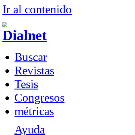
Ir al conteni
d
o
B
uscar
R
evistas
T
esis
Co
n
gresos
m
étricas
Ayuda