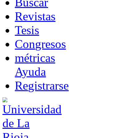
B
uscar
R
evistas
T
esis
Co
n
gresos
m
étricas
Ayuda
R
e
gistrarse