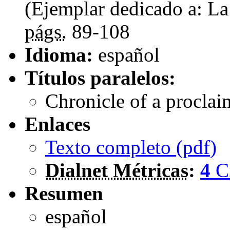
(Ejemplar dedicado a: La
págs.
89-108
Idioma:
español
Títulos paralelos:
Chronicle of a procla
Enlaces
Texto completo (
pdf
)
Dialnet Métricas
:
4
C
Resumen
español