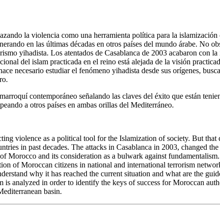
azando la violencia como una herramienta política para la islamización d
generando en las últimas décadas en otros países del mundo árabe. No ob
rorismo yihadista. Los atentados de Casablanca de 2003 acabaron con la
cional del islam practicada en el reino está alejada de la visión practic
hace necesario estudiar el fenómeno yihadista desde sus orígenes, busca
ro.
 marroquí contemporáneo señalando las claves del éxito que están tenie
lpeando a otros países en ambas orillas del Mediterráneo.
ing violence as a political tool for the Islamization of society. But th
ntries in past decades. The attacks in Casablanca in 2003, changed the po
ty of Morocco and its consideration as a bulwark against fundamentalism.
ation of Moroccan citizens in national and international terrorism netwo
derstand why it has reached the current situation and what are the guide
is analyzed in order to identify the keys of success for Moroccan author
 Mediterranean basin.