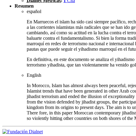
Dialnet Métricas
:
1
Cita
Resumen
español
En Marruecos el islam ha sido casi siempre pacífico, rech
a las corrientes islamistas más radicales que se han ido 
cambiando, así como su actitud en la lucha contra el ter
baluarte contra el fundamentalismo. Si bien la forma tradi
marroquí en redes de terrorismo nacional e internacional 
pautas que puede seguir el yihadismo marroquí en el futu
En definitiva, en este documento se analiza el yihadismo
terrorismo yihadista, que tan violentamente ha venido go
English
In Morocco, Islam has almost always been peaceful, reject
Islamist trends that have been generated in other Arab cou
jihadist terrorism and ended the illusion of exceptionali
from the vision defended by jihadist groups, the particip
kingdom from its origins to present days. The aim is to un
There fore, in this paper Moroccan contemporary jihadism 
so violently hitting other countries on both shores of the