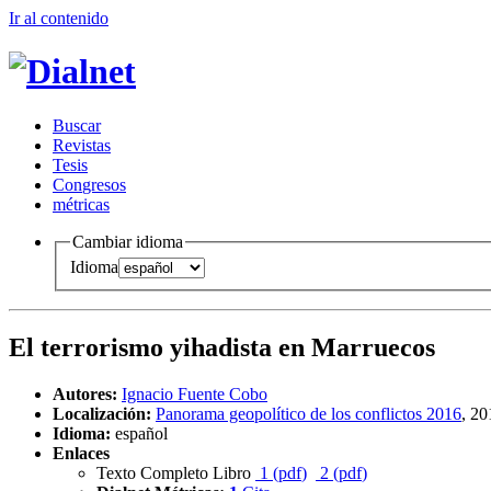
Ir al conteni
d
o
B
uscar
R
evistas
T
esis
Co
n
gresos
m
étricas
Cambiar idioma
Idioma
El terrorismo yihadista en Marruecos
Autores:
Ignacio Fuente Cobo
Localización:
Panorama geopolítico de los conflictos 2016
, 2
Idioma:
español
Enlaces
Texto Completo Libro
1 (
pdf
)
2 (
pdf
)