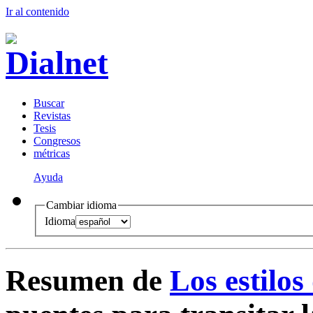
Ir al conteni
d
o
B
uscar
R
evistas
T
esis
Co
n
gresos
m
étricas
Ayuda
Cambiar idioma
Idioma
Resumen de
Los estilos