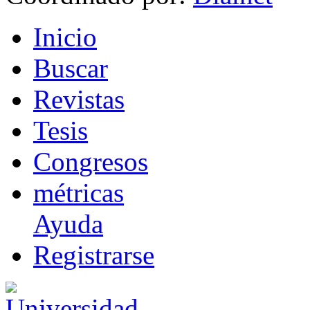
I
nicio
B
uscar
R
evistas
T
esis
Co
n
gresos
m
étricas
Ayuda
R
e
gistrarse