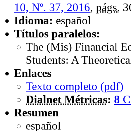
10, Nº. 37, 2016
,
págs.
3
Idioma:
español
Títulos paralelos:
The (Mis) Financial E
Students: A Theoretic
Enlaces
Texto completo (
pdf
)
Dialnet Métricas
:
8
C
Resumen
español