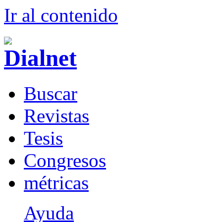
Ir al conteni
d
o
B
uscar
R
evistas
T
esis
Co
n
gresos
m
étricas
Ayuda