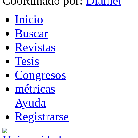
Coordinado por:
I
nicio
B
uscar
R
evistas
T
esis
Co
n
gresos
m
étricas
Ayuda
R
e
gistrarse