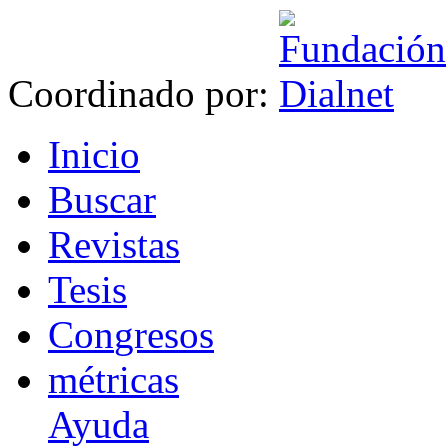
Coordinado por:
I
nicio
B
uscar
R
evistas
T
esis
Co
n
gresos
m
étricas
Ayuda