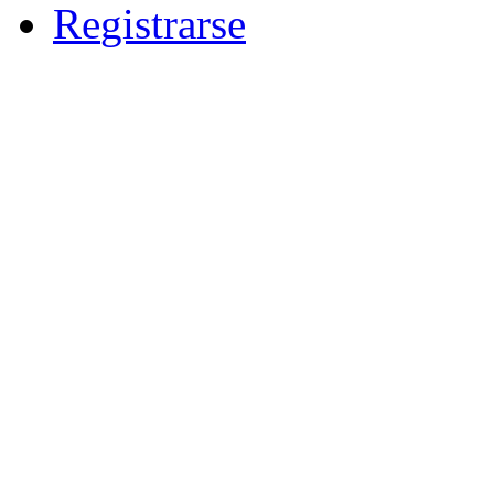
R
e
gistrarse