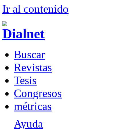
Ir al conteni
d
o
B
uscar
R
evistas
T
esis
Co
n
gresos
m
étricas
Ayuda