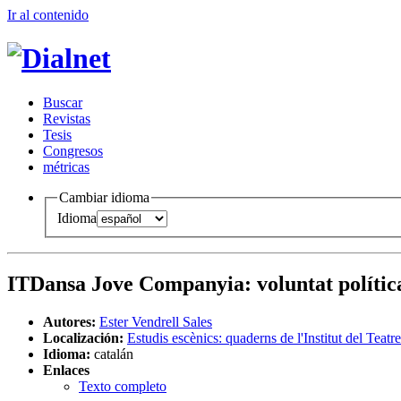
Ir al conteni
d
o
B
uscar
R
evistas
T
esis
Co
n
gresos
m
étricas
Cambiar idioma
Idioma
ITDansa Jove Companyia
:
voluntat polític
Autores:
Ester Vendrell Sales
Localización:
Estudis escènics: quaderns de l'Institut del Teat
Idioma:
catalán
Enlaces
Texto completo