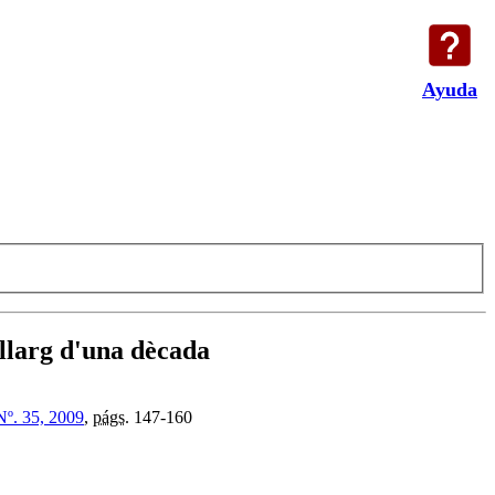
Ayuda
l llarg d'una dècada
Nº. 35, 2009
,
págs.
147-160