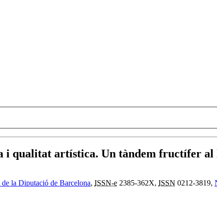
a i qualitat artística. Un tàndem fructífer a
re de la Diputació de Barcelona
,
ISSN-e
2385-362X,
ISSN
0212-3819,