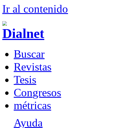
Ir al conteni
d
o
B
uscar
R
evistas
T
esis
Co
n
gresos
m
étricas
Ayuda