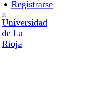
R
e
gistrarse