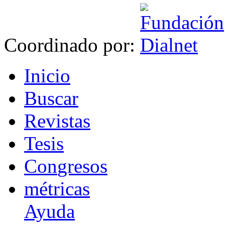
Coordinado por:
I
nicio
B
uscar
R
evistas
T
esis
Co
n
gresos
m
étricas
Ayuda