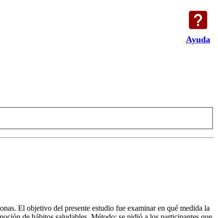
Ayuda
sonas. El objetivo del presente estudio fue examinar en qué medida la
oción de hábitos saludables. Método: se pidió a los participantes que