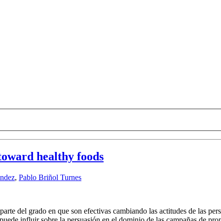
 toward healthy foods
éndez
,
Pablo Briñol Turnes
arte del grado en que son efectivas cambiando las actitudes de las per
puede influir sobre la persuasión en el dominio de las campañas de prom