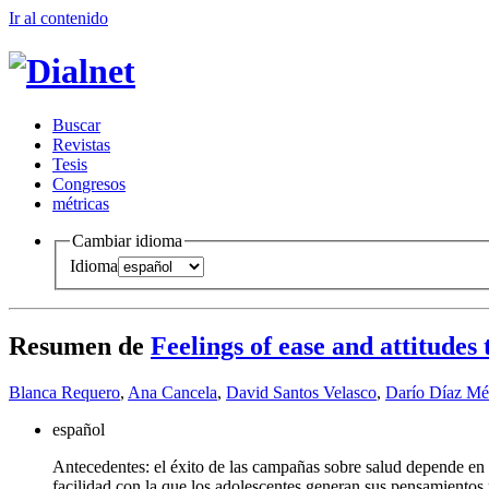
Ir al conteni
d
o
B
uscar
R
evistas
T
esis
Co
n
gresos
m
étricas
Cambiar idioma
Idioma
Resumen de
Feelings of ease and attitudes
Blanca Requero
,
Ana Cancela
,
David Santos Velasco
,
Darío Díaz M
español
Antecedentes: el éxito de las campañas sobre salud depende en p
facilidad con la que los adolescentes generan sus pensamientos 