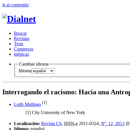
Ir al conteni
d
o
B
uscar
R
evistas
T
esis
Co
n
gresos
m
étricas
Cambiar idioma
Idioma
Interrogando el racismo
:
Hacia una Antrop
[1]
Leith Mullings
[1]
City University of New York
Localización:
Revista CS
,
ISSN-e
2011-0324,
Nº. 12, 2013
(E
Idioma:
español