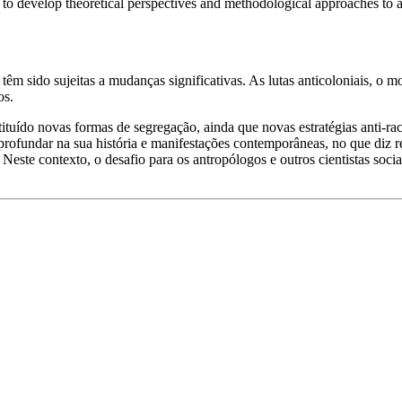
ed to develop theoretical perspectives and methodological approaches to
êm sido sujeitas a mudanças significativas. As lutas anticoloniais, o mo
os.
ituído novas formas de segregação, ainda que novas estratégias anti-rac
profundar na sua história e manifestações contemporâneas, no que diz r
. Neste contexto, o desafio para os antropólogos e outros cientistas so