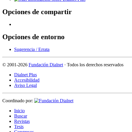
Opciones de compartir
Opciones de entorno
Sugerencia / Errata
©
2001-2026
Fundación Dialnet
· Todos los derechos reservados
Dialnet Plus
Accesibilidad
Aviso Legal
Coordinado por:
I
nicio
B
uscar
R
evistas
T
esis
Co
n
gresos