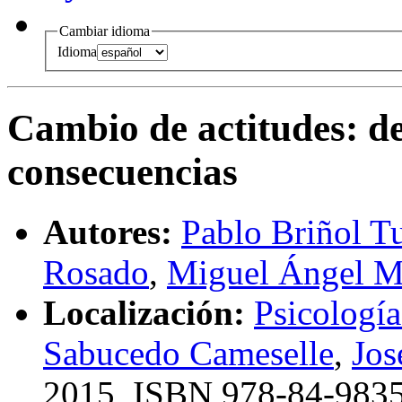
Cambiar idioma
Idioma
Cambio de actitudes
:
d
consecuencias
Autores:
Pablo Briñol T
Rosado
,
Miguel Ángel M
Localización:
Psicología
Sabucedo Cameselle
,
Jos
2015,
ISBN
978-84-9835