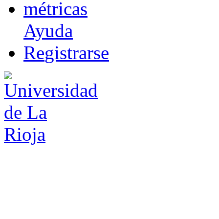
m
étricas
Ayuda
R
e
gistrarse