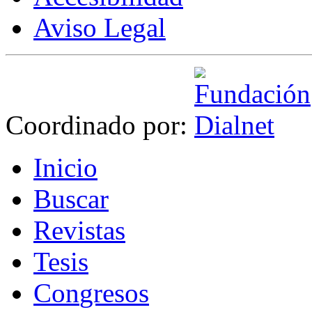
Aviso Legal
Coordinado por:
I
nicio
B
uscar
R
evistas
T
esis
Co
n
gresos