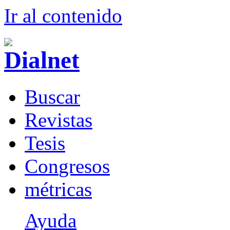
Ir al conteni
d
o
B
uscar
R
evistas
T
esis
Co
n
gresos
m
étricas
Ayuda