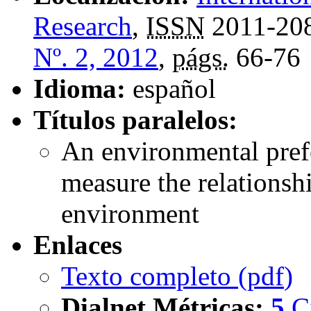
Research
,
ISSN
2011-20
Nº. 2, 2012
,
págs.
66-76
Idioma:
español
Títulos paralelos:
An environmental prefe
measure the relationsh
environment
Enlaces
Texto completo (
pdf
)
Dialnet Métricas
:
5
C