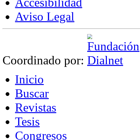
Accesibilidad
Aviso Legal
Coordinado por:
I
nicio
B
uscar
R
evistas
T
esis
Co
n
gresos