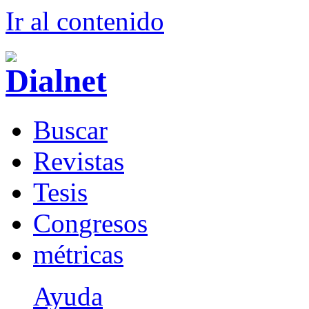
Ir al conteni
d
o
B
uscar
R
evistas
T
esis
Co
n
gresos
m
étricas
Ayuda