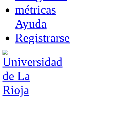
m
étricas
Ayuda
R
e
gistrarse