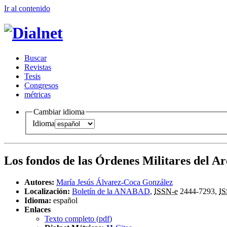
Ir al conteni
d
o
B
uscar
R
evistas
T
esis
Co
n
gresos
m
étricas
Cambiar idioma
Idioma
Los fondos de las Órdenes Militares del A
Autores:
María Jesús Álvarez-Coca González
Localización:
Boletín de la ANABAD
,
ISSN-e
2444-7293,
I
Idioma:
español
Enlaces
Texto completo (
pdf
)