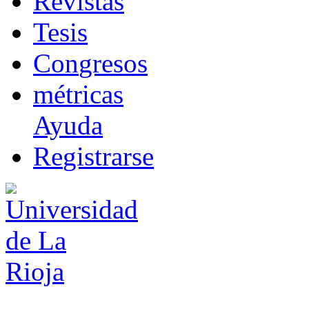
R
evistas
T
esis
Co
n
gresos
m
étricas
Ayuda
R
e
gistrarse