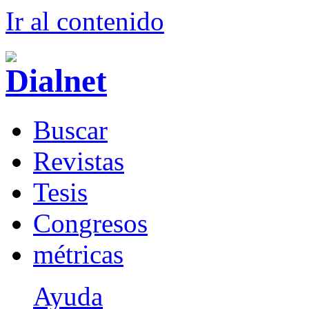
Ir al conteni
d
o
B
uscar
R
evistas
T
esis
Co
n
gresos
m
étricas
Ayuda