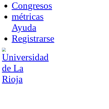
Co
n
gresos
m
étricas
Ayuda
R
e
gistrarse