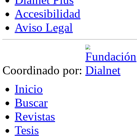
Accesibilidad
Aviso Legal
Coordinado por:
I
nicio
B
uscar
R
evistas
T
esis