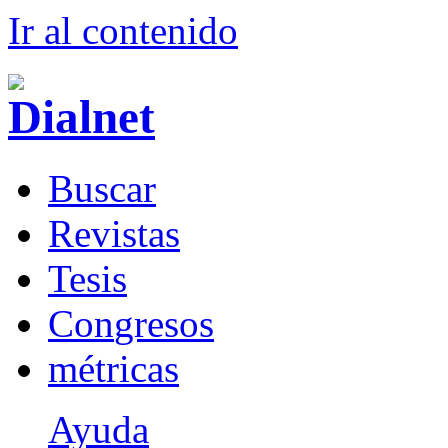
Ir al conteni
d
o
B
uscar
R
evistas
T
esis
Co
n
gresos
m
étricas
Ayuda