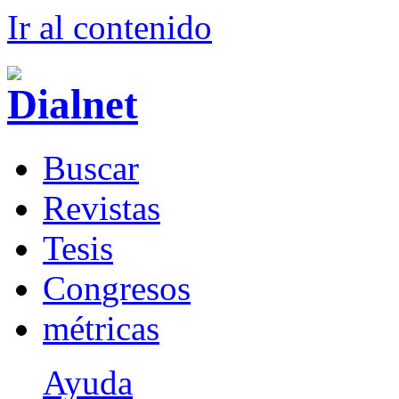
Ir al conteni
d
o
B
uscar
R
evistas
T
esis
Co
n
gresos
m
étricas
Ayuda