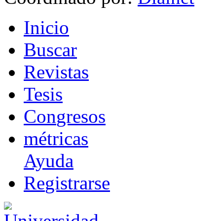
I
nicio
B
uscar
R
evistas
T
esis
Co
n
gresos
m
étricas
Ayuda
R
e
gistrarse