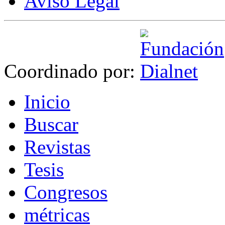
Aviso Legal
Coordinado por:
I
nicio
B
uscar
R
evistas
T
esis
Co
n
gresos
m
étricas