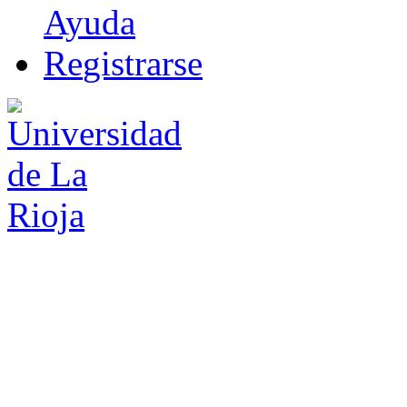
Ayuda
R
e
gistrarse