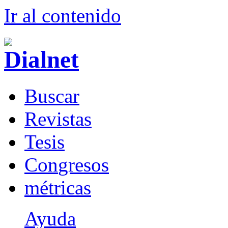
Ir al conteni
d
o
B
uscar
R
evistas
T
esis
Co
n
gresos
m
étricas
Ayuda