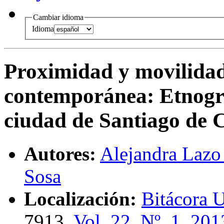
Cambiar idioma
Idioma
Proximidad y movilidad
contemporánea
:
Etnogra
ciudad de Santiago de C
Autores:
Alejandra Lazo
Sosa
Localización:
Bitácora U
7913,
Vol. 22, Nº. 1, 201