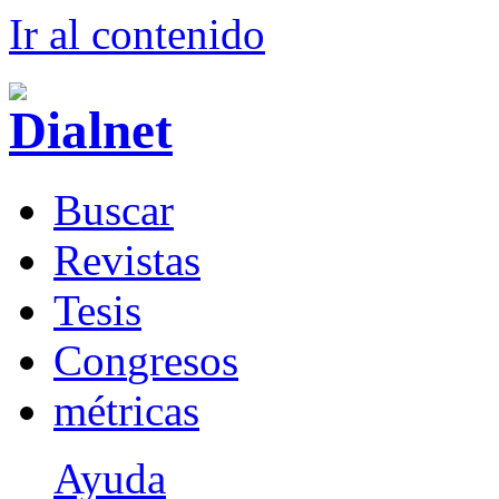
Ir al conteni
d
o
B
uscar
R
evistas
T
esis
Co
n
gresos
m
étricas
Ayuda