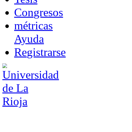
Co
n
gresos
m
étricas
Ayuda
R
e
gistrarse