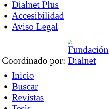
Dialnet Plus
Accesibilidad
Aviso Legal
Coordinado por:
I
nicio
B
uscar
R
evistas
T
esis