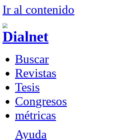
Ir al conteni
d
o
B
uscar
R
evistas
T
esis
Co
n
gresos
m
étricas
Ayuda