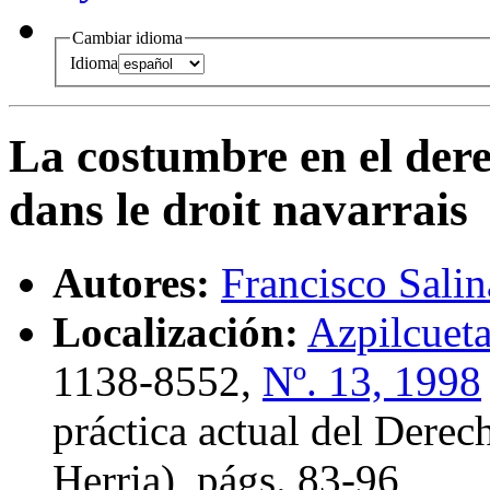
Cambiar idioma
Idioma
La costumbre en el der
dans le droit navarrais
Autores:
Francisco Salin
Localización:
Azpilcueta
1138-8552,
Nº. 13, 1998
práctica actual del Dere
Herria),
págs.
83-96