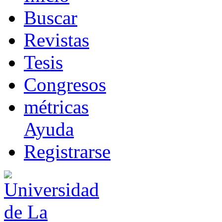
B
uscar
R
evistas
T
esis
Co
n
gresos
m
étricas
Ayuda
R
e
gistrarse