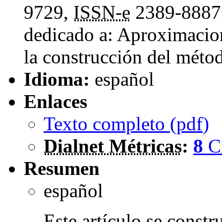
9729,
ISSN-e
2389-8887
dedicado a: Aproximacion
la construcción del méto
Idioma:
español
Enlaces
Texto completo (
pdf
)
Dialnet Métricas
:
8
C
Resumen
español
Este artículo se constru