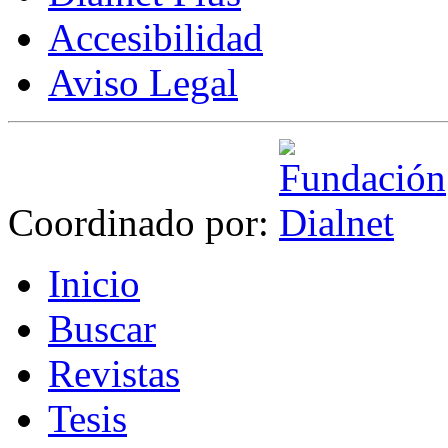
Accesibilidad
Aviso Legal
Coordinado por:
I
nicio
B
uscar
R
evistas
T
esis