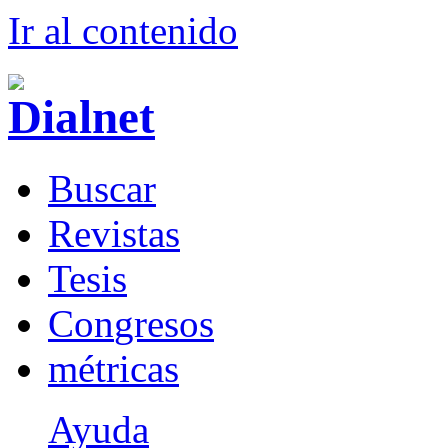
Ir al conteni
d
o
B
uscar
R
evistas
T
esis
Co
n
gresos
m
étricas
Ayuda