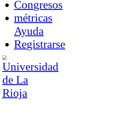
Co
n
gresos
m
étricas
Ayuda
R
e
gistrarse