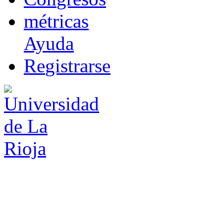
m
étricas
Ayuda
R
e
gistrarse