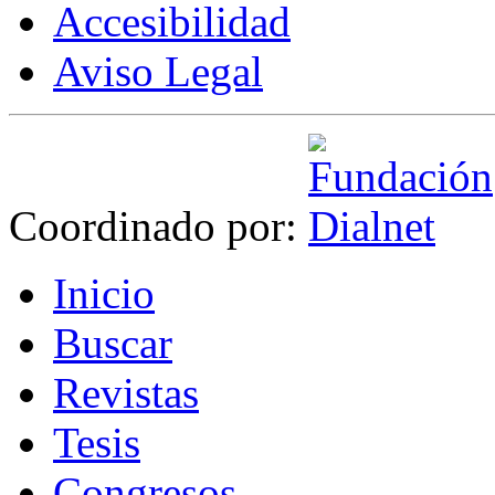
Accesibilidad
Aviso Legal
Coordinado por:
I
nicio
B
uscar
R
evistas
T
esis
Co
n
gresos