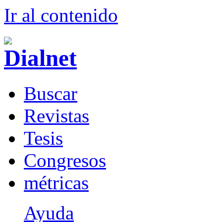
Ir al conteni
d
o
B
uscar
R
evistas
T
esis
Co
n
gresos
m
étricas
Ayuda