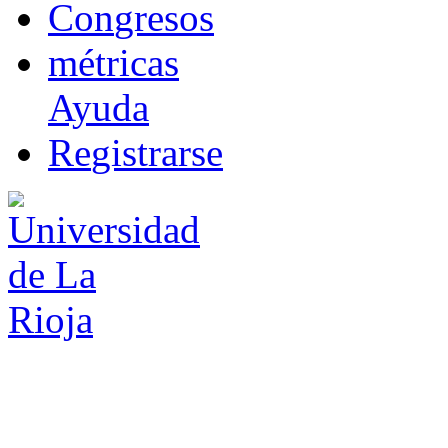
Co
n
gresos
m
étricas
Ayuda
R
e
gistrarse