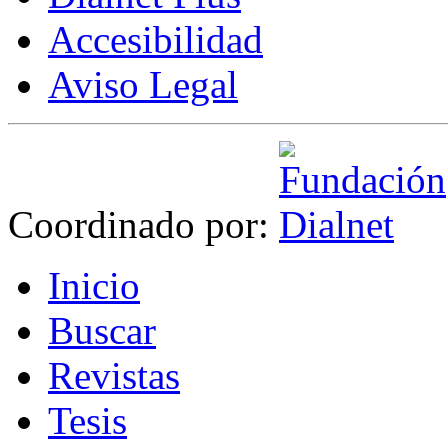
Accesibilidad
Aviso Legal
Coordinado por:
I
nicio
B
uscar
R
evistas
T
esis