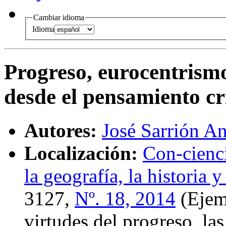
Cambiar idioma
Idioma
Progreso, eurocentrismo
desde el pensamiento cr
Autores:
José Sarrión A
Localización:
Con-cienci
la geografía, la historia y
3127,
Nº. 18, 2014
(Ejemp
virtudes del progreso, las