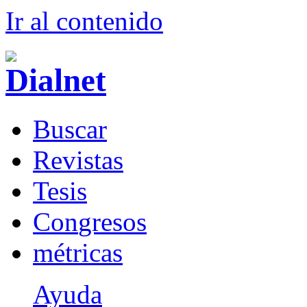
Ir al conteni
d
o
B
uscar
R
evistas
T
esis
Co
n
gresos
m
étricas
Ayuda