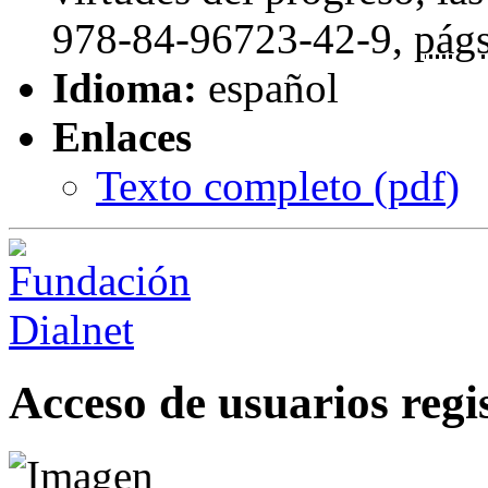
978-84-96723-42-9,
págs
Idioma:
español
Enlaces
Texto completo (
pdf
)
Acceso de usuarios regi