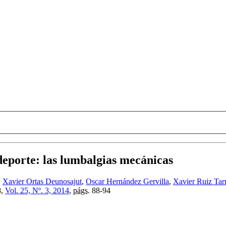
deporte
:
las lumbalgias mecánicas
,
Xavier Ortas Deunosajut
,
Oscar Hernández Gervilla
,
Xavier Ruiz Tar
8,
Vol. 25, Nº. 3, 2014
,
págs.
88-94