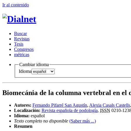
Ir al conteni
d
o
B
uscar
R
evistas
T
esis
Co
n
gresos
m
étricas
Cambiar idioma
Idioma
Biomecánia de la columna vertebral en el 
Autores:
Fernando Pifarré San Agustín
,
Alexia Casals Castells
Localización:
Revista española de podología
,
ISSN
0210-123
Idioma:
español
Texto completo no disponible
(Saber más ...)
Resumen