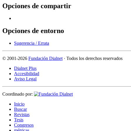
Opciones de compartir
Opciones de entorno
Sugerencia / Errata
©
2001-2026
Fundación Dialnet
· Todos los derechos reservados
Dialnet Plus
Accesibilidad
Aviso Legal
Coordinado por:
I
nicio
B
uscar
R
evistas
T
esis
Co
n
gresos
m
étricas