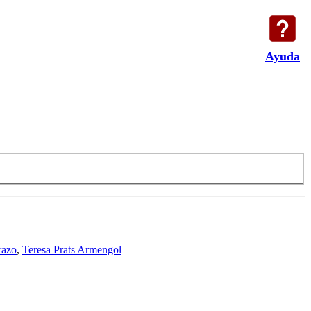
Ayuda
razo
,
Teresa Prats Armengol