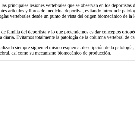
e las principales lesiones vertebrales que se observan en los deportist
tes artículos y libros de medicina deportiva, evitando introducir patol
tologías vertebrales desde un punto de vista del origen biomecánico de l
 de familia del deportista y lo que pretendemos es dar conceptos ortopéd
a diaria. Evitamos totalmente la patología de la columna vertebral de c
izada siempre siguen el mismo esquema: descripción de la patología, et
rtebral, así como su mecanismo biomecánico de producción.