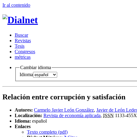
Ir al conteni
d
o
B
uscar
R
evistas
T
esis
Co
n
gresos
m
étricas
Cambiar idioma
Idioma
Relación entre corrupción y satisfación
Autores:
Carmelo Javier León González
,
Javier de León Lede
Localización:
Revista de economía aplicada
,
ISSN
1133-455X
Idioma:
español
Enlaces
Texto completo (
pdf
)