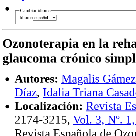
Cambiar idioma
Idioma
Ozonoterapia en la reha
glaucoma crónico simpl
Autores:
Magalis Gámez
Díaz
,
Idalia Triana Casa
Localización:
Revista E
2174-3215,
Vol. 3, Nº. 1
Revista Española de Ozo