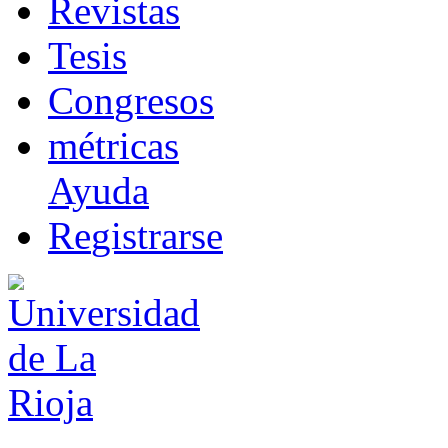
R
evistas
T
esis
Co
n
gresos
m
étricas
Ayuda
R
e
gistrarse