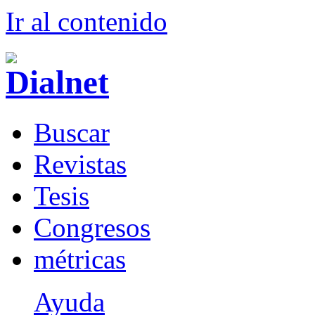
Ir al conteni
d
o
B
uscar
R
evistas
T
esis
Co
n
gresos
m
étricas
Ayuda