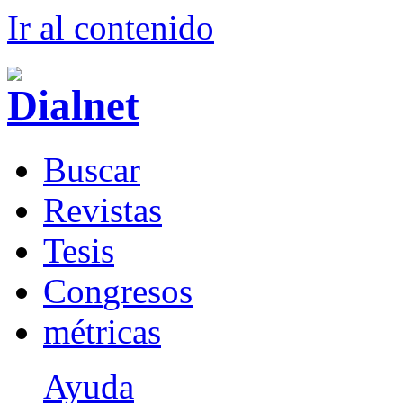
Ir al conteni
d
o
B
uscar
R
evistas
T
esis
Co
n
gresos
m
étricas
Ayuda