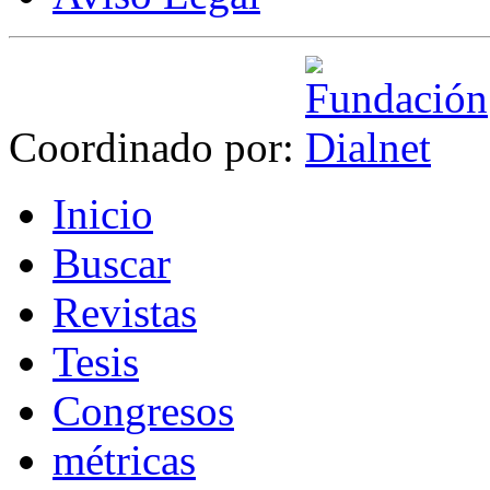
Coordinado por:
I
nicio
B
uscar
R
evistas
T
esis
Co
n
gresos
m
étricas