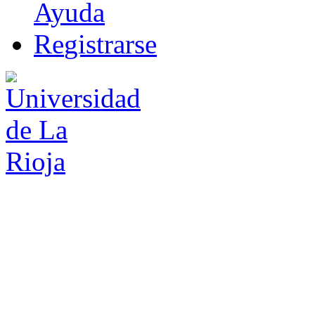
Ayuda
R
e
gistrarse