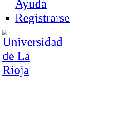
Ayuda
R
e
gistrarse