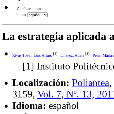
Cambiar idioma
Idioma
La estrategia aplicada 
[1]
[1]
Rivas Tovar, Luis Arturo
;
Chávez, Adela
;
Peña, María d
[1]
Instituto Politécni
Localización:
Poliantea
3159,
Vol. 7, Nº. 13, 201
Idioma:
español