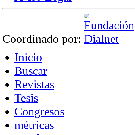
Coordinado por:
I
nicio
B
uscar
R
evistas
T
esis
Co
n
gresos
m
étricas