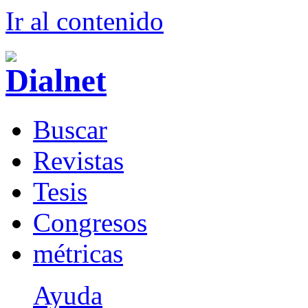
Ir al conteni
d
o
B
uscar
R
evistas
T
esis
Co
n
gresos
m
étricas
Ayuda