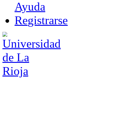
Ayuda
R
e
gistrarse