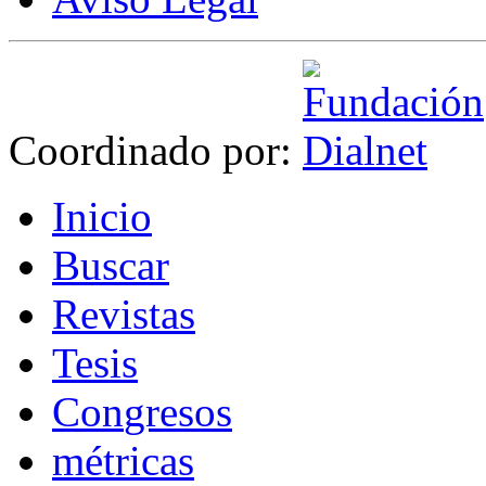
Coordinado por:
I
nicio
B
uscar
R
evistas
T
esis
Co
n
gresos
m
étricas