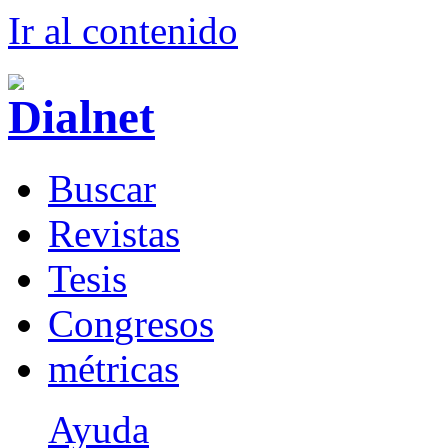
Ir al conteni
d
o
B
uscar
R
evistas
T
esis
Co
n
gresos
m
étricas
Ayuda