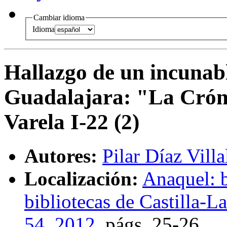
Cambiar idioma
Idioma
Hallazgo de un incunabl
Guadalajara
:
"La Crón
Varela I-22 (2)
Autores:
Pilar Díaz Villa
Localización:
Anaquel: b
bibliotecas de Castilla-
54, 2012
,
págs.
25-26