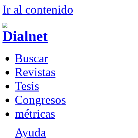
Ir al conteni
d
o
B
uscar
R
evistas
T
esis
Co
n
gresos
m
étricas
Ayuda